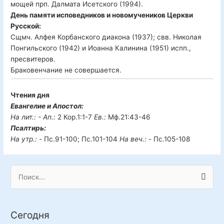
мощей прп. Далмата Исетского (1994).
День памяти исповедников и новомучеников Церкви
Русской:
Сщмч. Алфея Корбанского диакона (1937); свв. Николая
Понгильского (1942) и Иоанна Калинина (1951) испп.,
пресвитеров.
Браковенчание не совершается.
Чтения дня
Евангелие и Апостол:
На лит.: -
Ап.:
2 Кор.1:1-7
Ев.:
Мф.21:43-46
Псалтирь:
На утр.: -
Пс.91-100; Пс.101-104
На веч.: -
Пс.105-108
П
о
и
Сегодня
с