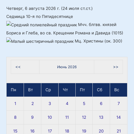
к
Четверг, 6 августа 2026 г.
(24 июля ст.ст.)
:
Седмица 10-я по Пятидесятнице
Мчч. блгвв. князей
Бориса и Глеба, во св. Крещении Романа и Давида (1015)
Мц. Христины (ок. 300)
<<
>>
Июнь 2026
Пн
Вт
Ср
Чт
Пт
Сб
Вс
1
2
3
4
5
6
7
8
9
10
11
12
13
14
15
16
17
18
19
20
21