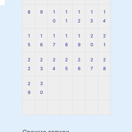
8
9
1
1
1
1
1
0
1
2
3
4
1
1
1
1
1
2
2
5
6
7
8
9
0
1
2
2
2
2
2
2
2
2
3
4
5
6
7
8
2
3
9
0