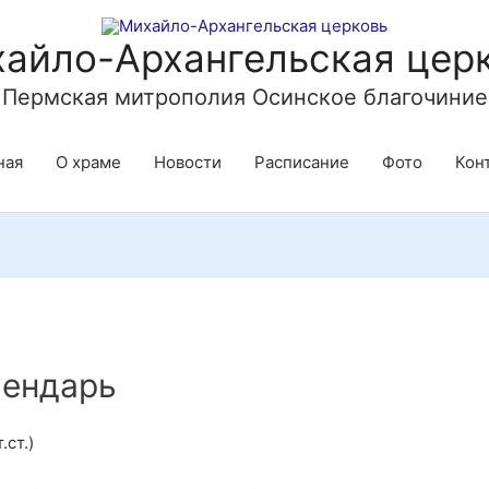
айло-Архангельская цер
Пермская митрополия Осинское благочиние
ная
О храме
Новости
Расписание
Фото
Кон
лендарь
.ст.)