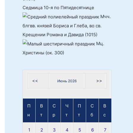
Седмица 10-я по Пятидесятнице
Мчч.
блгвв. князей Бориса и Глеба, во св.
Крещении Романа и Давида (1015)
Мц.
Христины (ок. 300)
<<
>>
Июнь 2026
П
В
С
Ч
П
С
В
н
т
р
т
т
б
с
1
2
3
4
5
6
7