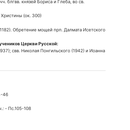
ч. блгвв. князей Бориса и Глеба, во св.
Христины (ок. 300)
(1182). Обретение мощей прп. Далмата Исетского
учеников Церкви Русской:
37); свв. Николая Понгильского (1942) и Иоанна
3-46
.: -
Пс.105-108