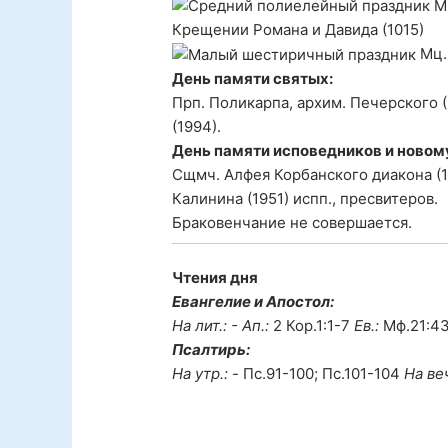
Мч
Крещении Романа и Давида (1015)
Мц. 
День памяти святых:
Прп. Поликарпа, архим. Печерского 
(1994).
День памяти исповедников и новом
Сщмч. Алфея Корбанского диакона (19
Калинина (1951) испп., пресвитеров.
Браковенчание не совершается.
Чтения дня
Евангелие и Апостол:
На лит.: -
Ап.:
2 Кор.1:1-7
Ев.:
Мф.21:4
Псалтирь:
На утр.: -
Пс.91-100; Пс.101-104
На веч