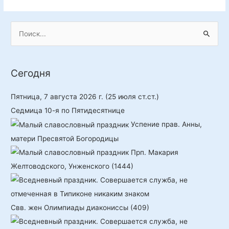
П
о
и
Сегодня
с
к
Пятница, 7 августа 2026 г.
(25 июля ст.ст.)
:
Седмица 10-я по Пятидесятнице
Успение прав. Анны,
матери Пресвятой Богородицы
Прп. Макария
Желтоводского, Унженского (1444)
Свв. жен Олимпиады диакониссы (409)