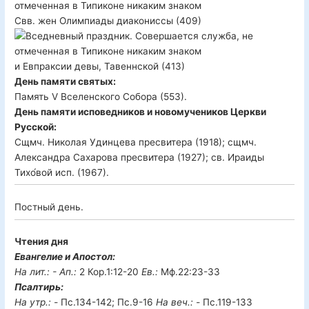
Свв. жен Олимпиады диакониссы (409)
и Евпраксии девы, Тавеннской (413)
День памяти святых:
Память V Вселенского Собора (553).
День памяти исповедников и новомучеников Церкви
Русской:
Сщмч. Николая Удинцева пресвитера (1918); сщмч.
Александра Сахарова пресвитера (1927); св. Ираиды
Тихо́вой исп. (1967).
Постный день.
Чтения дня
Евангелие и Апостол:
На лит.: -
Ап.:
2 Кор.1:12-20
Ев.:
Мф.22:23-33
Псалтирь:
На утр.: -
Пс.134-142; Пс.9-16
На веч.: -
Пс.119-133