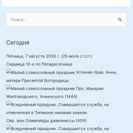
П
о
и
Сегодня
с
к
Пятница, 7 августа 2026 г.
(25 июля ст.ст.)
:
Седмица 10-я по Пятидесятнице
Успение прав. Анны,
матери Пресвятой Богородицы
Прп. Макария
Желтоводского, Унженского (1444)
Свв. жен Олимпиады диакониссы (409)