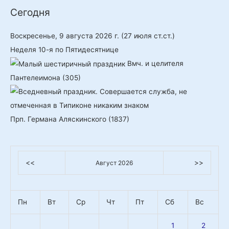
и
Сегодня
с
к
Воскресенье, 9 августа 2026 г.
(27 июля ст.ст.)
:
Неделя 10-я по Пятидесятнице
Вмч. и целителя
Пантелеимона (305)
Прп. Германа Аляскинского (1837)
<<
>>
Август 2026
Пн
Вт
Ср
Чт
Пт
Сб
Вс
1
2