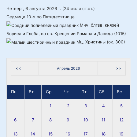
к
Четверг, 6 августа 2026 г.
(24 июля ст.ст.)
:
Седмица 10-я по Пятидесятнице
Мчч. блгвв. князей
Бориса и Глеба, во св. Крещении Романа и Давида (1015)
Мц. Христины (ок. 300)
<<
>>
Апрель 2026
Пн
Вт
Ср
Чт
Пт
Сб
Вс
1
2
3
4
5
6
7
8
9
10
11
12
13
14
15
16
17
18
19