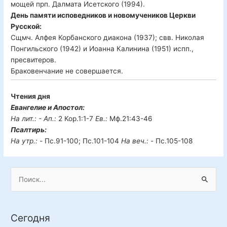
мощей прп. Далмата Исетского (1994).
День памяти исповедников и новомучеников Церкви
Русской:
Сщмч. Алфея Корбанского диакона (1937); свв. Николая
Понгильского (1942) и Иоанна Калинина (1951) испп.,
пресвитеров.
Браковенчание не совершается.
Чтения дня
Евангелие и Апостол:
На лит.: -
Ап.:
2 Кор.1:1-7
Ев.:
Мф.21:43-46
Псалтирь:
На утр.: -
Пс.91-100; Пс.101-104
На веч.: -
Пс.105-108
П
о
и
Сегодня
с