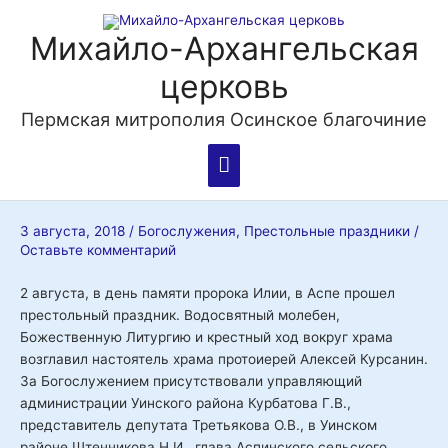
Перейти
Главное
к
Михайло-Архангельская
содержимому
меню
церковь
Пермская митрополия Осинское благочиние
Навигация
3 августа, 2018
/
Богослужения
,
Престольные праздники
/
по
Оставьте комментарий
записям
2 августа, в день памяти пророка Илии, в Аспе прошел
престольный праздник. Водосвятный молебен,
Божественную Литургию и крестный ход вокруг храма
возглавил настоятель храма протоиерей Алексей Курсанин.
За Богослужением присутствовали управляющий
администрации Уинского района Курбатова Г.В.,
представитель депутата Третьякова О.В., в Уинском
районе Штенникова Н.И., глава Аспинского сельского