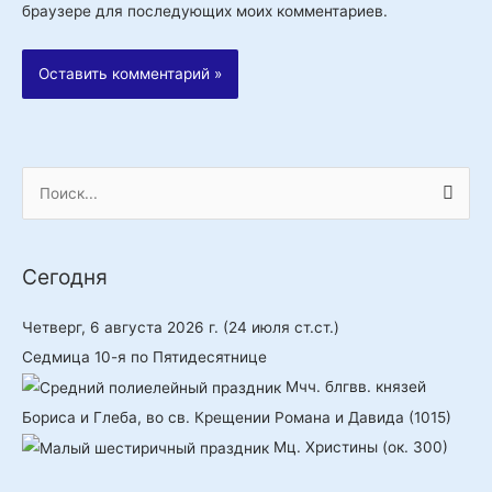
браузере для последующих моих комментариев.
П
о
и
Сегодня
с
к
Четверг, 6 августа 2026 г.
(24 июля ст.ст.)
:
Седмица 10-я по Пятидесятнице
Мчч. блгвв. князей
Бориса и Глеба, во св. Крещении Романа и Давида (1015)
Мц. Христины (ок. 300)