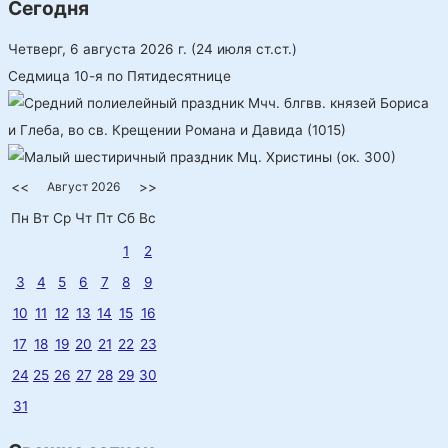
Сегодня
Четверг, 6 августа 2026 г.
(24 июля ст.ст.)
Седмица 10-я по Пятидесятнице
Мчч. блгвв. князей Бориса
и Глеба, во св. Крещении Романа и Давида (1015)
Мц. Христины (ок. 300)
<<
Август 2026
>>
Пн
Вт
Ср
Чт
Пт
Сб
Вс
1
2
3
4
5
6
7
8
9
10
11
12
13
14
15
16
17
18
19
20
21
22
23
24
25
26
27
28
29
30
31