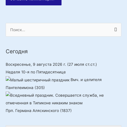
П
о
и
Сегодня
с
к
Воскресенье, 9 августа 2026 г.
(27 июля ст.ст.)
:
Неделя 10-я по Пятидесятнице
Вмч. и целителя
Пантелеимона (305)
Прп. Германа Аляскинского (1837)