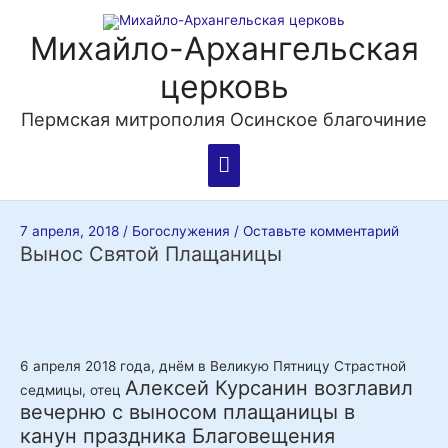
Перейти
Главное
к
Михайло-Архангельская
содержимому
меню
церковь
Пермская митрополия Осинское благочиние
Навигация
7 апреля, 2018
/
Богослужения
/
Оставьте комментарий
по
Вынос Святой Плащаницы
записям
6 апреля 2018 года, днём в Великую Пятницу Страстной
Алексей Курсанин возглавил
седмицы, отец
вечерню с выносом плащаницы в
канун
праздника Благовещения